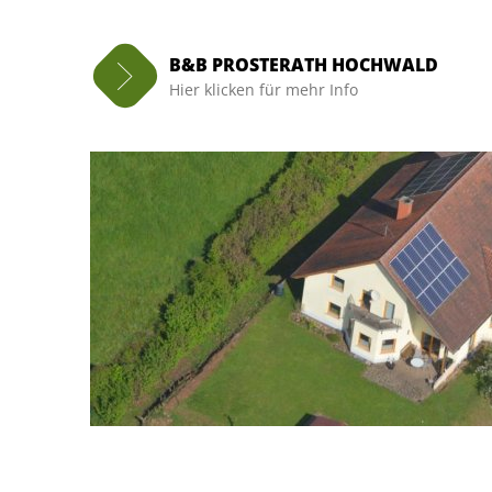
Grundschule
Übernachten
Kindertagesstätte
B&B PROSTERATH HOCHWALD
Hier klicken für mehr Info
Ladesäule für E-Fahrze
Wichtige Rufnummern