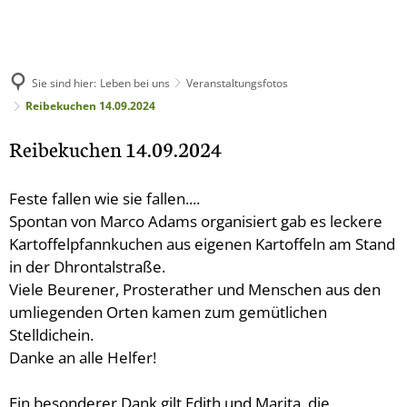
Gemeinde
Leben bei uns
Grußwort
Freizeit
Wetter
Sie sind hier:
Leben bei uns
Veranstaltungsfotos
Beuren und Prosterath in den Medien
Reibekuchen 14.09.2024
Wirtschaft
Bürgermeister und Beigeordnete
Dart-Club
Vereine
Wetterkarte und Tagebuch
Veranstaltungsfotos
Reibekuchen 14.09.2024
Tierheilpraxis Rausc
Gemeinderat
SC Beuren
Gewerbe
Wandern
Aktivitäten
Wetter, Klima, Altes Wetterwissen
Geschichten aus Beuren und Prosterath
Glaskunst Katharina
Jugendclub
Belegungsk
Bürgerhaus
Radfahren / MTB
Feste fallen wie sie fallen....
Spielplätze
Empirische Daten
Psyschotherapie Cla
Geselligkeitsverein
Spontan von Marco Adams organisiert gab es leckere
Fotos von früher / Beuren
Waldbegehu
Gemeindewald
Kartoffelpfannkuchen aus eigenen Kartoffeln am Stand
Schreinerei Tobias 
Beuren brutschelt e.
B&B Prosterath-Hoc
Übernachten
in der Dhrontalstraße.
Waldbegehu
Fotos von früher / Prosterath
Einsatzfahr
Autohaus Gorges
Kirchenchor St. Paul
Feuerwehren
Ferienwohnung Hoc
Viele Beurener, Prosterather und Menschen aus den
Essen und Trinken
Gemeinscha
Blütentanz Fabienn
umliegenden Orten kamen zum gemütlichen
Kirchen
Grundschule
Stelldichein.
Wassertretbecken
Gemeinscha
Gartenpflege Römes
Danke an alle Helfer!
Kindertagesstätte
Maibaumaufs
Ingenieurbüro Paul B
Zeltplatz / Grillhütte
Ein besonderer Dank gilt Edith und Marita, die
Gemeinschaf