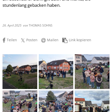
Ladesäule für E-Fahrzeuge
stundenlang gebacken haben.
Jugendfeuer
Wichtige Rufnummern
Jubiläums -
Übung und A
26. April 2025
von
THOMAS SOHNS
Treffen der
Teilen
Posten
Mailen
Link kopieren
Gemeinscha
Gemeinscha