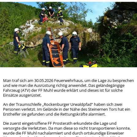
Ladesäule für E-Fahrzeuge
Jugendfeuer
Wichtige Rufnummern
Jubiläums -
Übung und A
Treffen der
Gemeinscha
Gemeinscha
Man traf sich am 30.05.2026 Feuerwehrhaus, um die Lage zu besprechen
und wie man die Ausrüstung richtig anwendet. Das geländegängige
Fahrzeug (ATV) der FF Muhl wurde erklärt und dieses ist für solche
Einsätze ausgerüstet.
An der Traumschleife „Rockenburger Urwaldpfad“ haben sich zwei
Personen verletzt. Im Gelände in der Nähe des Steinernen Tors hat ein
Ersthelfer sie gefunden und die Rettungskräfte alarmiert.
Die zuerst eingetroffene FF Prosterath erkundete die Lage und
versorgte die Verletzten. Da man diese so nicht transportieren konnte,
wurde die FF Muhl nachalarmiert und durch ortskundige Einweiser