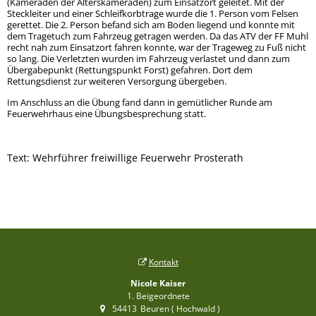
(Kameraden der Alterskameraden) zum Einsatzort geleitet. Mit der
Steckleiter und einer Schleifkorbtrage wurde die 1. Person vom Felsen
gerettet. Die 2. Person befand sich am Boden liegend und konnte mit
dem Tragetuch zum Fahrzeug getragen werden. Da das ATV der FF Muhl
recht nah zum Einsatzort fahren konnte, war der Trageweg zu Fuß nicht
so lang. Die Verletzten wurden im Fahrzeug verlastet und dann zum
Übergabepunkt (Rettungspunkt Forst) gefahren. Dort dem
Rettungsdienst zur weiteren Versorgung übergeben.
Im Anschluss an die Übung fand dann in gemütlicher Runde am
Feuerwehrhaus eine Übungsbesprechung statt.
Text: Wehrführer freiwillige Feuerwehr Prosterath
Kontakt
Nicole Kaiser
1. Beigeordnete
54413
Beuren ( Hochwald )