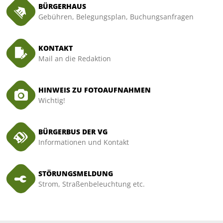
Ladesäule für E-Fahrzeuge
BÜRGERHAUS
Jugendfeuer
Gebühren, Belegungsplan, Buchungsanfragen
Wichtige Rufnummern
Jubiläums -
KONTAKT
Übung und A
Mail an die Redaktion
Treffen der
Gemeinscha
HINWEIS ZU FOTOAUFNAHMEN
Wichtig!
Gemeinscha
BÜRGERBUS DER VG
Informationen und Kontakt
STÖRUNGSMELDUNG
Strom, Straßenbeleuchtung etc.