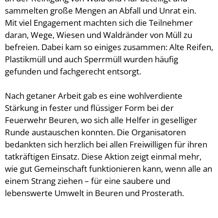
Ladesäule für E-Fahrzeuge
sammelten große Mengen an Abfall und Unrat ein.
Jugendfeuer
Mit viel Engagement machten sich die Teilnehmer
Wichtige Rufnummern
Jubiläums -
daran, Wege, Wiesen und Waldränder von Müll zu
befreien. Dabei kam so einiges zusammen: Alte Reifen,
Übung und A
Plastikmüll und auch Sperrmüll wurden häufig
Treffen der
gefunden und fachgerecht entsorgt.
Gemeinscha
Nach getaner Arbeit gab es eine wohlverdiente
Gemeinscha
Stärkung in fester und flüssiger Form bei der
Feuerwehr Beuren, wo sich alle Helfer in geselliger
Runde austauschen konnten. Die Organisatoren
bedankten sich herzlich bei allen Freiwilligen für ihren
tatkräftigen Einsatz. Diese Aktion zeigt einmal mehr,
wie gut Gemeinschaft funktionieren kann, wenn alle an
einem Strang ziehen – für eine saubere und
lebenswerte Umwelt in Beuren und Prosterath.