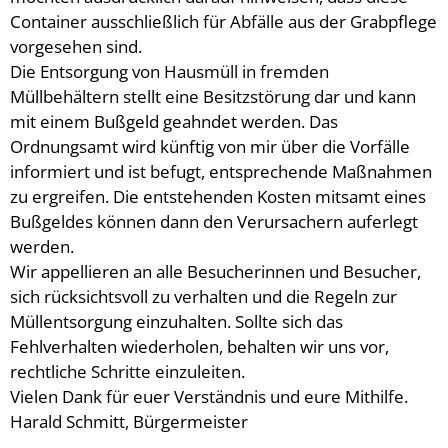
Ladesäule für E-Fahrzeuge
Container ausschließlich für Abfälle aus der Grabpflege
Jugendfeuer
vorgesehen sind.
Wichtige Rufnummern
Jubiläums -
Die Entsorgung von Hausmüll in fremden
Müllbehältern stellt eine Besitzstörung dar und kann
Übung und A
mit einem Bußgeld geahndet werden. Das
Treffen der
Ordnungsamt wird künftig von mir über die Vorfälle
informiert und ist befugt, entsprechende Maßnahmen
Gemeinscha
zu ergreifen. Die entstehenden Kosten mitsamt eines
Gemeinscha
Bußgeldes können dann den Verursachern auferlegt
werden.
Wir appellieren an alle Besucherinnen und Besucher,
sich rücksichtsvoll zu verhalten und die Regeln zur
Müllentsorgung einzuhalten. Sollte sich das
Fehlverhalten wiederholen, behalten wir uns vor,
rechtliche Schritte einzuleiten.
Vielen Dank für euer Verständnis und eure Mithilfe.
Harald Schmitt, Bürgermeister