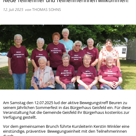
Neue Teilnehmer und Teilnehmerinnen willkommen!
Ladesäule für E-Fahrzeuge
Jugendfeuer
12. Juli 2025
von
THOMAS SOHNS
Wichtige Rufnummern
Jubiläums -
Übung und A
Treffen der
Gemeinscha
Gemeinscha
Am Samstag den 12.07.2025 lud der aktive Bewegungstreff Beuren zu
seinem Jährlichen Sommerfest in das Bürgerhaus Geisfeld ein. Für diese
Veranstaltung hat die Gemeinde Geisfeld ihr Bürgerhaus kostenlos zur
Verfügung gestellt.
Vor dem gemeinsamen Brunch führte Kursleiterin Kerstin Winkler eine
einstündige, präventive Bewegungseinheit mit den Teilnehmerinnen
durch.